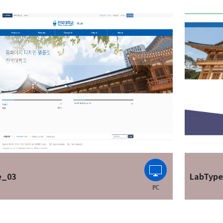
e_03
LabTyp