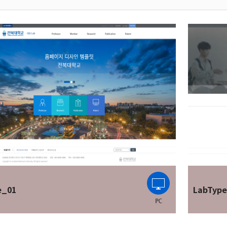
e_01
LabTyp