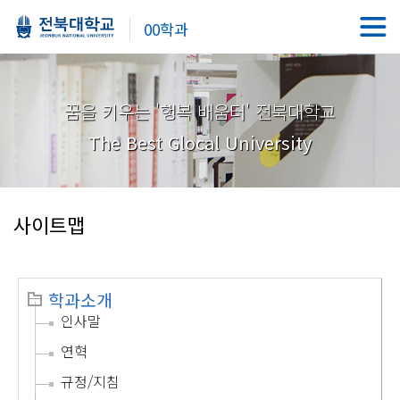
00학과
꿈을 키우는 '행복 배움터' 전북대학교
The Best Glocal University
사이트맵
학과소개
인사말
연혁
규정/지침