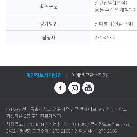
일반선택(1학점)
학수구분
※본 수업은 계절학
평가방법
절대평가(실점수제)
담당자
270-4833
개인정보처리방침
이메일무단수집거부
(54896) 전북특별자치도 전주시 덕진구 백제대로 567 전북대학교
학생타운 2층 취업진로지원과
채용공고 : 270-4834 / 기업추천 : 270-4885 / 큰사람프로젝트 : 270-
3492 / 평생지도교수제 : 270-2166 / 인적성검사 : 270-2166