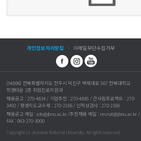
개인정보처리방침
이메일무단수집거부
(54896) 전북특별자치도 전주시 덕진구 백제대로 567 전북대학교
학생타운 2층 취업진로지원과
채용공고 : 270-4834 / 기업추천 : 270-4885 / 큰사람프로젝트 : 270-
3492 / 평생지도교수제 : 270-2166 / 인적성검사 : 270-2166
채용공고 메일 : job@jbnu.ac.kr /추천채용 메일 : recruit@jbnu.ac.kr /
FAX : 063-270-3000
Copyright (c) Jeonbuk National University.
All rights reserved.