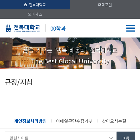
전북대학교
대학포털
오아시스
00학과
꿈을 키우는 '행복 배움터' 전북대학교
The Best Glocal University
규정/지침
개인정보처리방침
이메일무단수집거부
찾아오시는길