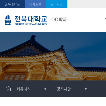
전북대학교
대학포털
오아시스
OO학과
메
메
커뮤니티
공지사항