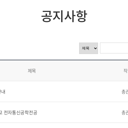
공지사항
제목
작
안내
총
학교 전자통신공학전공
총