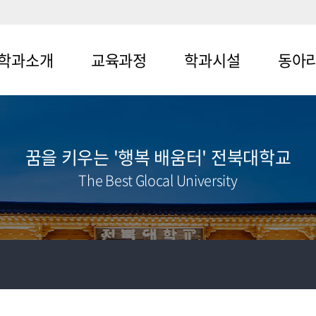
학과소개
교육과정
학과시설
동아
뉴1-1
메뉴2-1
메뉴3-1
메뉴4-1
뉴1-2
메뉴2-2
메뉴3-2
메뉴4-2
꿈을 키우는 '행복 배움터' 전북대학교
메뉴4-3
The Best Glocal University