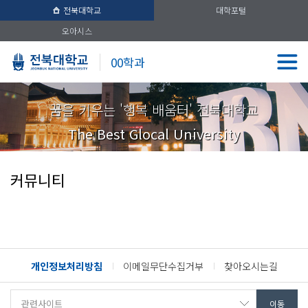
전북대학교
대학포털
오아시스
00학과
꿈을 키우는 '행복 배움터' 전북대학교
The Best Glocal University
커뮤니티
개인정보처리방침
이메일무단수집거부
찾아오시는길