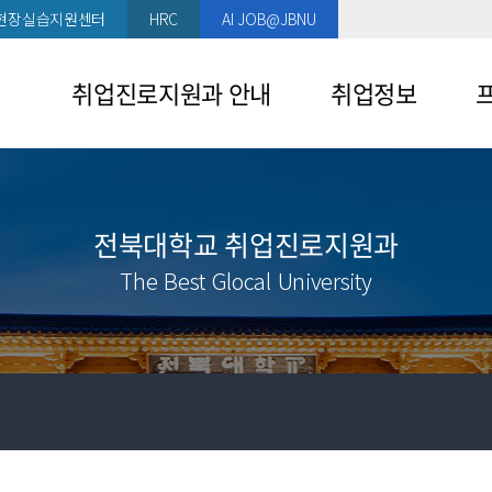
현장실습지원센터
HRC
AI JOB@JBNU
취업진로지원과 안내
취업정보
인사말
채용정보
프
참
부서소개
해외채용정보
전북대학교 취업진로지원과
큰
이용시설안내
기업추천정보
The Best Glocal University
평
찾아오시는 길
인턴정보
취
홍보영상
공모전정보
취
장애인채용정보
취
채용설명회 일정