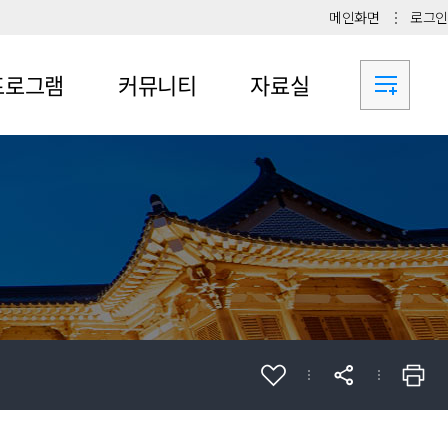
메인화면
로그인
프로그램
커뮤니티
자료실
로그램
교내취업프로그램
서식 다운로드
가신청
교외취업프로그램
취업성공수기
사람프로젝트
Q&A
블랙벨트성공수기
생지도교수제
진로/취업 동아리
기업의달인되기
업진로상담
자료
업진로교과목
업진로프로그램