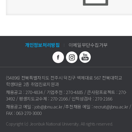
개인정보처리방침
이메일무단수집거부
(54896) 전북특별자치도 전주시 덕진구 백제대로 567 전북대학교
학생타운 2층 취업진로지원과
채용공고 : 270-4834 / 기업추천 : 270-4885 / 큰사람프로젝트 : 270-
3492 / 평생지도교수제 : 270-2166 / 인적성검사 : 270-2166
채용공고 메일 : job@jbnu.ac.kr /추천채용 메일 : recruit@jbnu.ac.kr /
FAX : 063-270-3000
Copyright (c) Jeonbuk National University.
All rights reserved.